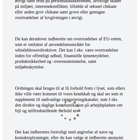
øvrigt samt brud på persondatasikkerheden, alvorlige skader
på miljøet, interessekonflikter, tilfælde af seksuel chikane
eller anden grov chikane samt grove eller gentagne
overtrædelser af lovgivningen i øvrigt.
Du kan derudover indberette om overtrædelser af EU-retten,
som er omfattet af anvendelsesområdet for
whistleblowerdirektivet. Det kan f.eks. være overtrædelser
inden for offentligt udbud, finansielle tjenesteydelser,
produktsikkerhed og -overensstemmelse, samt
miljøbeskyttelse.
Ordningen skal bruges til at få forhold frem i lyset, som ellers
ikke ville være kommet til vores kendskab og skal ses som et
supplement til sædvanlige rapporteringskanaler, som f.eks.
den direkte og daglige kommunikation på arbejdspladsen om
fejl og utilfredsstillende forhold mv.
Der kan indberettes fortroligt med angivelse af navn og
kontaktoplysninger, eller du kan vælge at indberette anonymt.