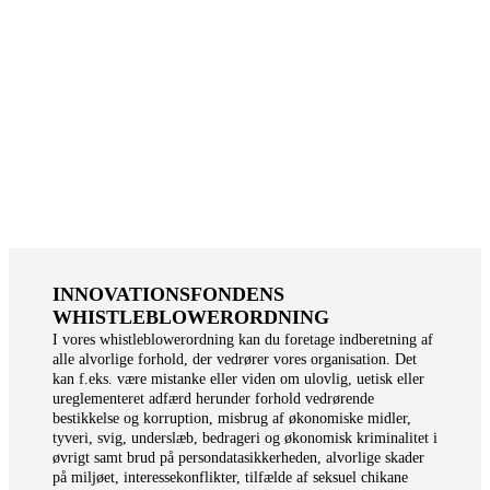
I
NNOVATIONSFONDENS
WHISTLEBLOWERORDNING
I vores whistleblowerordning kan du foretage indberetning af
alle alvorlige forhold, der vedrører vores organisation. Det
kan f.eks. være mistanke eller viden om ulovlig, uetisk eller
ureglementeret adfærd herunder forhold vedrørende
bestikkelse og korruption, misbrug af økonomiske midler,
tyveri, svig, underslæb, bedrageri og økonomisk kriminalitet i
øvrigt samt brud på persondatasikkerheden, alvorlige skader
på miljøet, interessekonflikter, tilfælde af seksuel chikane