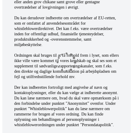
eller anden grov chikane samt grove eller gentagne
overtrædelser af lovgivningen i øvrigt.
Du kan derudover indberette om overtrædelser af EU-retten,
som er omfattet af anvendelsesområdet for
whistleblowerdirektivet. Det kan f.eks. være overtrædelser
inden for offentligt udbud, finansielle tjenesteydelser,
produktsikkerhed og -overensstemmelse, samt
miljøbeskyttelse.
Ordningen skal bruges til at få forhold frem i lyset, som ellers
ikke ville være kommet til vores kendskab og skal ses som et
supplement til sædvanlige rapporteringskanaler, som f.eks.
den direkte og daglige kommunikation på arbejdspladsen om
fejl og utilfredsstillende forhold mv.
Der kan indberettes fortroligt med angivelse af navn og
kontaktoplysninger, eller du kan vælge at indberette anonymt.
Du kan læse nærmere om, hvad du skal være opmærksom på i
den forbindelse under punktet ”Anonymitet” ovenfor. Under
punktet ”Whistleblowerpolitik” kan du læse nærmere om
rammerne for brugen af vores ordning. Du kan finde
oplysning om behandlingen af personoplysninger i
whistleblowerordningen under punktet ”Persondatapolitik”.