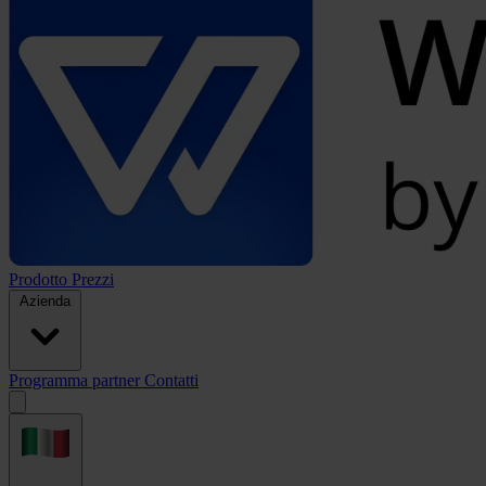
Prodotto
Prezzi
Azienda
Programma partner
Contatti
Open
menu