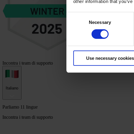
other information that you’ve
Consent
Necessary
Selection
Use necessary cookies
Incontra i team di supporto
Italiano
Parliamo 11 lingue
Incontra i team di supporto