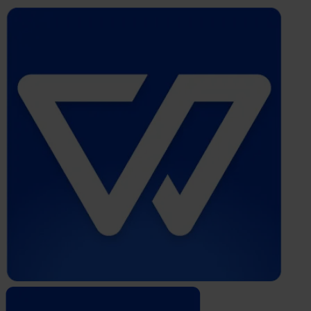
Whistleblower
Software
by
Formalize