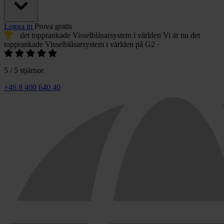
Logga in
Prova gratis
det topprankade Visselblåsarsystem
i världen
Vi är nu
det
topprankade Visselblåsarsystem
i världen på G2
·
5 / 5 stjärnor
+46 8 400 640 40