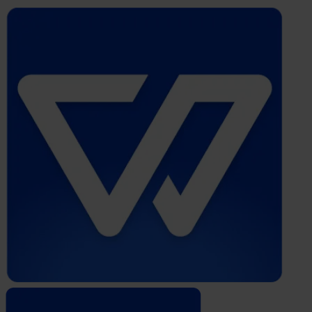
Whistleblower
Software
by
Formalize