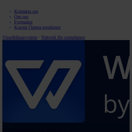
Kontakta oss
Om oss
Formalize
Karriär
Öppna positioner
Visselblåsarsystem
Nätverk för compliance
© 2026 Whistleblower Software ApS.