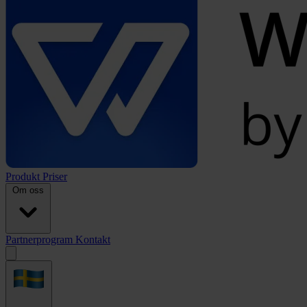
Produkt
Priser
Om oss
Partnerprogram
Kontakt
Open
menu