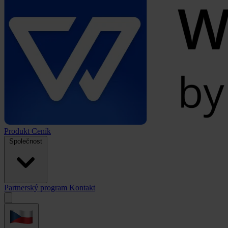
Produkt
Ceník
Společnost
Partnerský program
Kontakt
Open
menu