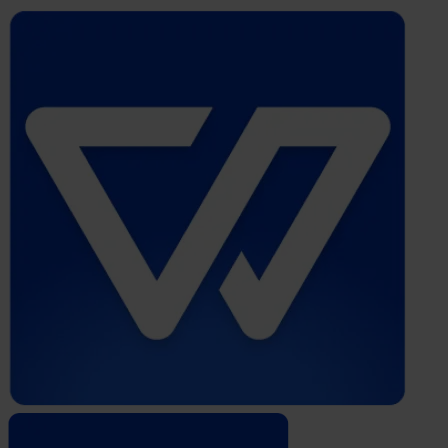
Whistleblower
Software
by
Formalize