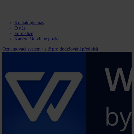
Kontaktujte nás
O nás
Formalize
Kariéra
Otevřené pozice
Oznamovací systém
sítě pro dodržování předpisů