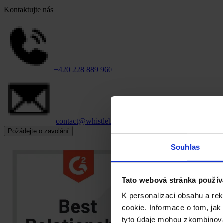
Kontaktujte nás
+420 228 889 960
contact@whistleblowersoftware.com
Požádejte o zavolání
Souhlas
Tato webová stránka použív
K personalizaci obsahu a re
cookie. Informace o tom, jak
tyto údaje mohou zkombinovat