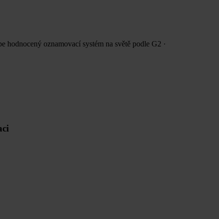
épe hodnocený oznamovací systém
na světě podle G2
·
aci