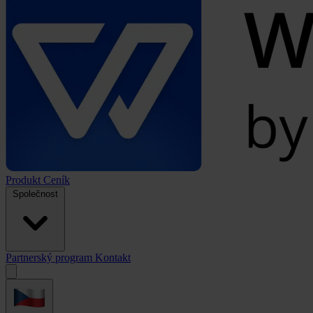
Produkt
Ceník
Společnost
Partnerský program
Kontakt
Open
menu