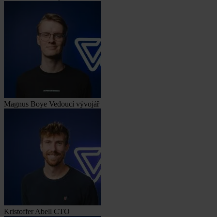
Magnus Boye
Vedoucí vývojář
Kristoffer Abell
CTO