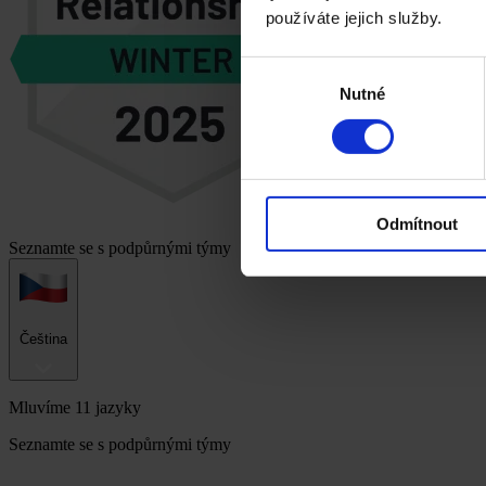
používáte jejich služby.
Výběr
Nutné
souhlasu
Odmítnout
Seznamte se s podpůrnými týmy
Čeština
Mluvíme 11 jazyky
Seznamte se s podpůrnými týmy