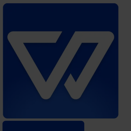
Whistleblower
Software
by
Formalize