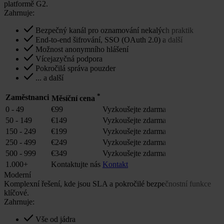
platformě G2.
Zahrnuje:
Bezpečný kanál pro oznamování nekalých praktik
End-to-end šifrování, SSO (OAuth 2.0) a další
Možnost anonymního hlášení
Vícejazyčná podpora
Pokročilá správa pouzder
... a další
*
Zaměstnanci
Měsíční cena
0 - 49
€99
Vyzkoušejte zdarma
50 - 149
€149
Vyzkoušejte zdarma
150 - 249
€199
Vyzkoušejte zdarma
250 - 499
€249
Vyzkoušejte zdarma
500 - 999
€349
Vyzkoušejte zdarma
1.000+
Kontaktujte nás
Kontakt
Moderní
Komplexní řešení, kde jsou SLA a pokročilé bezpečnostní funkce
klíčové.
Zahrnuje:
Vše od jádra