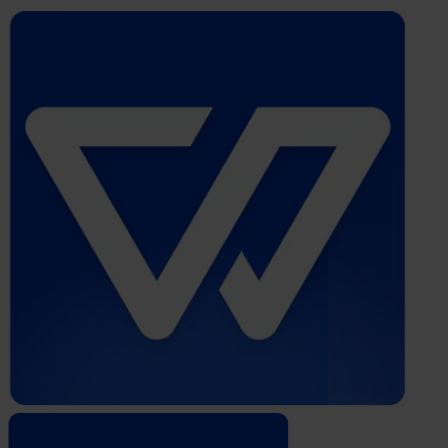
Whistleblower
Software
by
Formalize