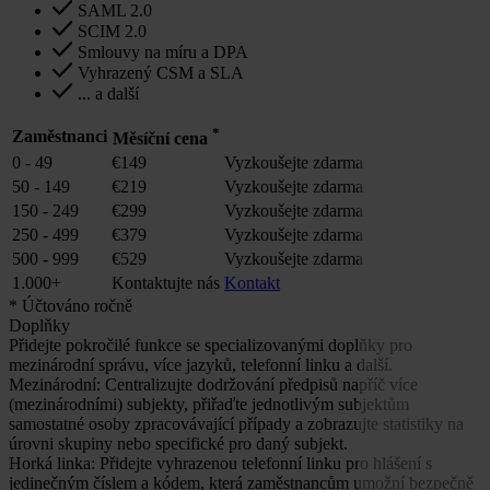
SAML 2.0
SCIM 2.0
Smlouvy na míru a DPA
Vyhrazený CSM a SLA
... a další
*
Zaměstnanci
Měsíční cena
0 - 49
€149
Vyzkoušejte zdarma
50 - 149
€219
Vyzkoušejte zdarma
150 - 249
€299
Vyzkoušejte zdarma
250 - 499
€379
Vyzkoušejte zdarma
500 - 999
€529
Vyzkoušejte zdarma
1.000+
Kontaktujte nás
Kontakt
* Účtováno ročně
Doplňky
Přidejte pokročilé funkce se specializovanými doplňky pro
mezinárodní správu, více jazyků, telefonní linku a další.
Mezinárodní:
Centralizujte dodržování předpisů napříč více
(mezinárodními) subjekty, přiřaďte jednotlivým subjektům
samostatné osoby zpracovávající případy a zobrazujte statistiky na
úrovni skupiny nebo specifické pro daný subjekt.
Horká linka:
Přidejte vyhrazenou telefonní linku pro hlášení s
jedinečným číslem a kódem, která zaměstnancům umožní bezpečně