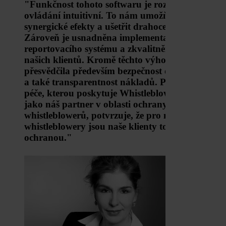
"Funkčnost tohoto softwaru je rozsáhlá a jeho
ovládání intuitivní. To nám umožňuje využít
synergické efekty a ušetřit drahocenný čas.
Zároveň je usnadněna implementace
reportovacího systému a zkvalitněna podpora
našich klientů. Kromě těchto výhod nás
přesvědčila především bezpečnost dat a systému
a také transparentnost nákladů. Podpora a
péče, kterou poskytuje Whistleblower Software
jako náš partner v oblasti ochrany našich
whistleblowerů, potvrzuje, že pro naše
whistleblowery jsou naše klienty tou nejlepší
ochranou."