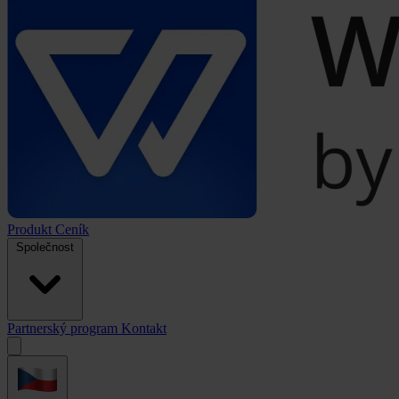
Produkt
Ceník
Společnost
Partnerský program
Kontakt
Open
menu