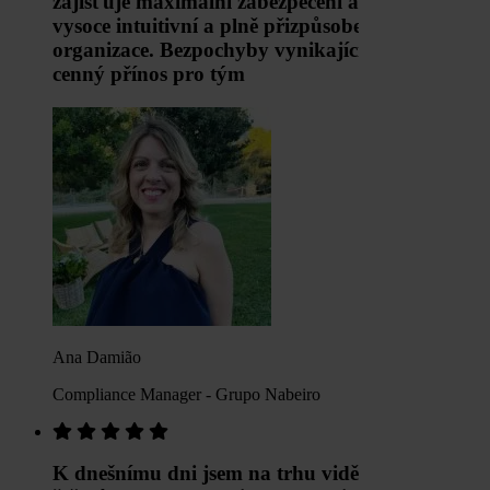
zajišťuje maximální zabezpečení a přitom je
vysoce intuitivní a plně přizpůsobená struktuře
organizace. Bezpochyby vynikající zdroj a
cenný přínos pro tým
Ana Damião
Compliance Manager - Grupo Nabeiro
K dnešnímu dni jsem na trhu viděl mnoho