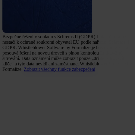
Bezpečné řešení v souladu s Schrems II (GDPR)
Lokální hosting
nestačí k ochraně soukromí obyvatel EU podle nařízení Schrems II
GDPR.
Whistleblower Software by Formalize je hostován v EU a
posouvá řešení na novou úroveň s plnou kontrolou End-to-End
šifrování. Data oznámení může zobrazit pouze „držitel šifrovacího
klíče“ a tyto data nevidí ani zaměstnanci Whistleblower Software by
Formalize.
Zobrazit všechny funkce zabezpečení