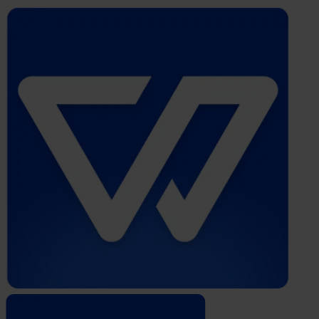
Whistleblower
Software
by
Formalize