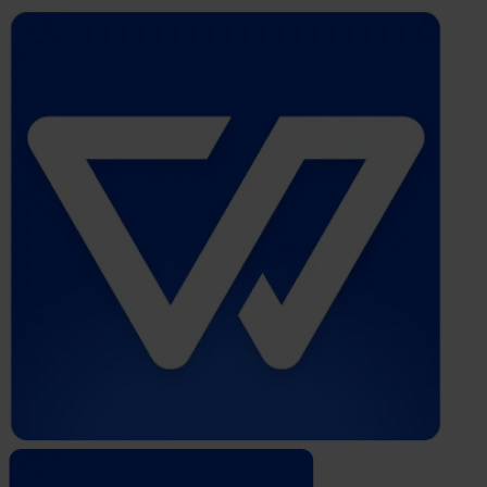
Whistleblower
Software
by
Formalize