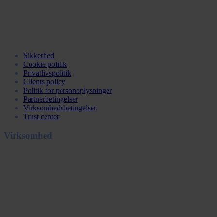
Sikkerhed
Cookie politik
Privatlivspolitik
Clients policy
Politik for personoplysninger
Partnerbetingelser
Virksomhedsbetingelser
Trust center
Virksomhed