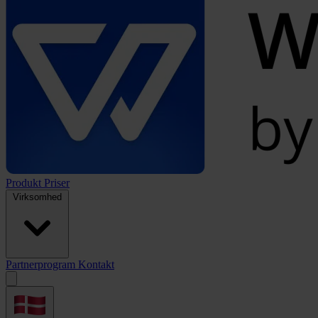
Produkt
Priser
Virksomhed
Partnerprogram
Kontakt
Open
menu