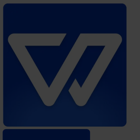
Whistleblower
Software
by
Formalize