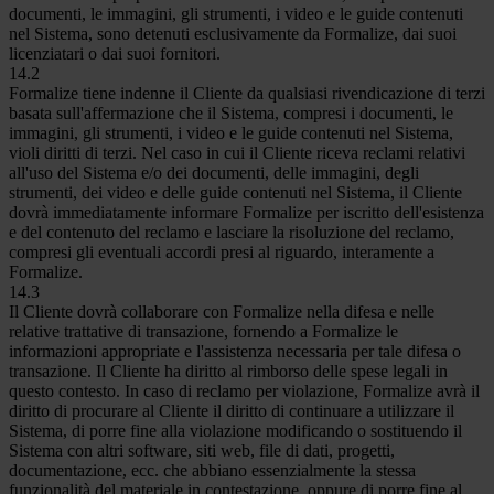
documenti, le immagini, gli strumenti, i video e le guide contenuti
nel Sistema, sono detenuti esclusivamente da Formalize, dai suoi
licenziatari o dai suoi fornitori.
14.2
Formalize tiene indenne il Cliente da qualsiasi rivendicazione di terzi
basata sull'affermazione che il Sistema, compresi i documenti, le
immagini, gli strumenti, i video e le guide contenuti nel Sistema,
violi diritti di terzi. Nel caso in cui il Cliente riceva reclami relativi
all'uso del Sistema e/o dei documenti, delle immagini, degli
strumenti, dei video e delle guide contenuti nel Sistema, il Cliente
dovrà immediatamente informare Formalize per iscritto dell'esistenza
e del contenuto del reclamo e lasciare la risoluzione del reclamo,
compresi gli eventuali accordi presi al riguardo, interamente a
Formalize.
14.3
Il Cliente dovrà collaborare con Formalize nella difesa e nelle
relative trattative di transazione, fornendo a Formalize le
informazioni appropriate e l'assistenza necessaria per tale difesa o
transazione. Il Cliente ha diritto al rimborso delle spese legali in
questo contesto. In caso di reclamo per violazione, Formalize avrà il
diritto di procurare al Cliente il diritto di continuare a utilizzare il
Sistema, di porre fine alla violazione modificando o sostituendo il
Sistema con altri software, siti web, file di dati, progetti,
documentazione, ecc. che abbiano essenzialmente la stessa
funzionalità del materiale in contestazione, oppure di porre fine al