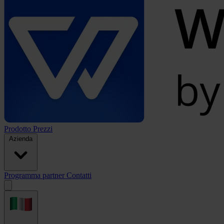
Prodotto
Prezzi
Azienda
Programma partner
Contatti
Open
menu