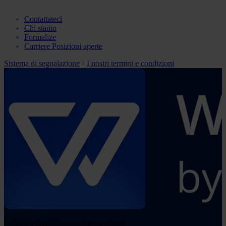
Contattateci
Chi siamo
Formalize
Carriere
Posizioni aperte
Sistema di segnalazione
I nostri termini e condizioni
© 2026 Whistleblower Software ApS.