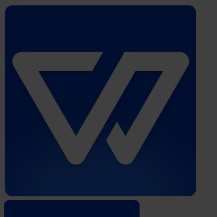
Whistleblower
Software
by
Formalize